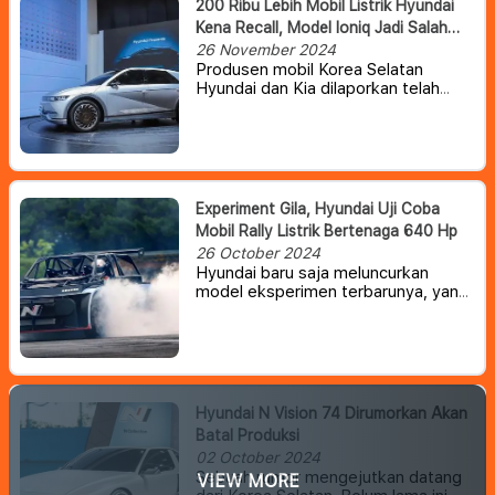
200 Ribu Lebih Mobil Listrik Hyundai
apakah kendaraan ini cocok untuk
Kena Recall, Model Ioniq Jadi Salah
masyarakat Indonesia.
Satunya
26 November 2024
Produsen mobil Korea Selatan
Hyundai dan Kia dilaporkan telah
mengeluarkan surat perintah
penarikan kembali lebih dari 280.000
mobil listrik (EV) karena risiko
pemadaman listrik secara tiba-tiba.
Experiment Gila, Hyundai Uji Coba
Mobil Rally Listrik Bertenaga 640 Hp
26 October 2024
Hyundai baru saja meluncurkan
model eksperimen terbarunya, yang
dijuluki RN24.
Mobil ini mengikuti
jejak RN22e dan N Vision 74, yang
berfungsi sebagai tempat uji coba
teknologi performa tinggi dan fitur
balap yang akan membentuk
kendaraan listrik masa depan dari
Hyundai N Vision 74 Dirumorkan Akan
divisi N.
Batal Produksi
02 October 2024
Sebuah rumor mengejutkan datang
VIEW MORE