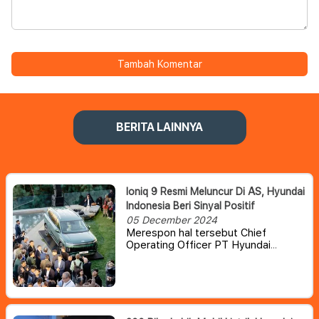
Tambah Komentar
BERITA LAINNYA
Ioniq 9 Resmi Meluncur Di AS, Hyundai
Indonesia Beri Sinyal Positif
05 December 2024
Merespon hal tersebut Chief
Operating Officer PT Hyundai
Motors Indonesia (HMID) Fransiscus
Soerjopranoto, mengatakan
pihaknya sedang
mempertimbangkan membawa
model Ioniq 9 tersebut ke Tanah Air.
Hanya saja, Hyundai masih melihat