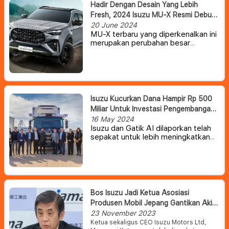
Hadir Dengan Desain Yang Lebih
Fresh, 2024 Isuzu MU-X Resmi Debut
Di Thailand
20 June 2024
MU-X terbaru yang diperkenalkan ini
merupakan perubahan besar
pertama setelah diperkenalkan pada
tahun 2020. Kali ini Isuzu mengusung
tema desain eksterior Bold and
Dynamic sedangkan varian teratas
MU-X RS hadir dengan gaya mewah
dan sporty. MU-X 2024 juga
Isuzu Kucurkan Dana Hampir Rp 500
menghadirkan desain bagian depan,
Miliar Untuk Investasi Pengembangan
lampu, dan pelek baru.
Truk Otonom
16 May 2024
Isuzu dan Gatik AI dilaporkan telah
sepakat untuk lebih meningkatkan
pengembangan bisnis kendaraan
otonom di pasar Amerika
Utara.
Isuzu kabarnya akan
menginvestasikan dana sebesar $30
juta, untuk membangun kemitraan
yang kuat antara kedua perusahaan
Bos Isuzu Jadi Ketua Asosiasi
dalam upaya mewujudkan layanan
Produsen Mobil Jepang Gantikan Akio
mobilitas berdasarkan pengemudian
Toyoda
23 November 2023
otonom level 4.
Ketua sekaligus CEO Isuzu Motors Ltd,