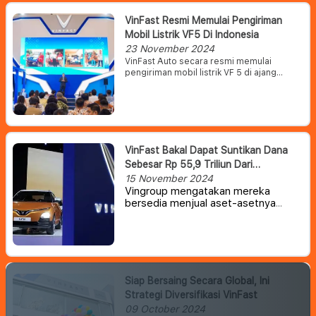
VinFast Resmi Memulai Pengiriman
Mobil Listrik VF5 Di Indonesia
23 November 2024
VinFast Auto secara resmi memulai
pengiriman mobil listrik VF 5 di ajang
Gaikindo Jakarta Auto Week, yang
berlangsung mulai 22 November hingga 1
Desember 2024. Ini merupakan model
mobil listrik kedua yang dihadirkan VinFast
di Indonesia, mempertegas misinya untuk
menghadirkan kendaraan listrik yang
VinFast Bakal Dapat Suntikan Dana
terjangkau bagi semua kalangan sekaligus
mendukung revolusi transportasi ramah
Sebesar Rp 55,9 Triliun Dari
lingkungan di seluruh Indonesia.
Konglomerat Vietnam
15 November 2024
Vingroup mengatakan mereka
bersedia menjual aset-asetnya
untuk mendanai VinFast, anak
perusahaannya yang bergerak di
bidang kendaraan listrik. Vingroup
mengatakan pada Maret lalu akan
melepas bisnis pusat
perbelanjaannya, Vincom Retail.
Siap Bersaing Secara Global, Ini
Strategi Diversifikasi VinFast
09 October 2024