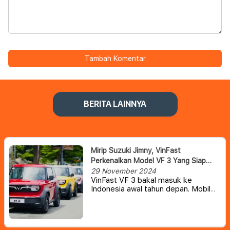
Tambah Komentar
BERITA LAINNYA
Mirip Suzuki Jimny, VinFast
Perkenalkan Model VF 3 Yang Siap
Masuk Indonesia
29 November 2024
VinFast VF 3 bakal masuk ke
Indonesia awal tahun depan. Mobil
listrik buatan Vietnam tersebut
punya tampang semi off road
seperti Suzuki Jimny.