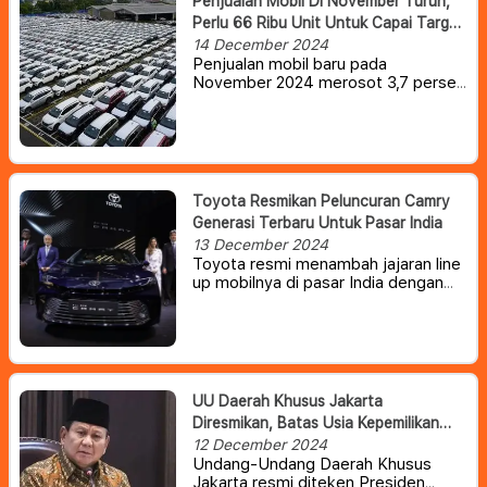
Penjualan Mobil Di November Turun,
Perlu 66 Ribu Unit Untuk Capai Target
Tahunan 850 Ribu
14 December 2024
Penjualan mobil baru pada
November 2024 merosot 3,7 persen
dibanding Oktober. Para produsen
harus mengejar penjualan 66 ribu
unit di Desember supaya tembus
target 850 ribu unit yang sudah
ditetapkan Gabungan Industri
Kendaraan Bermotor Indonesia
Toyota Resmikan Peluncuran Camry
(Gaikindo).
Generasi Terbaru Untuk Pasar India
13 December 2024
Toyota resmi menambah jajaran line
up mobilnya di pasar India dengan
meluncurkan Camry generasi
kesembilan, setelah resmi debut
globalnya setahun lalu.
UU Daerah Khusus Jakarta
Diresmikan, Batas Usia Kepemilikan
Kendaraan Akan Dibatasi
12 December 2024
Undang-Undang Daerah Khusus
Jakarta resmi diteken Presiden