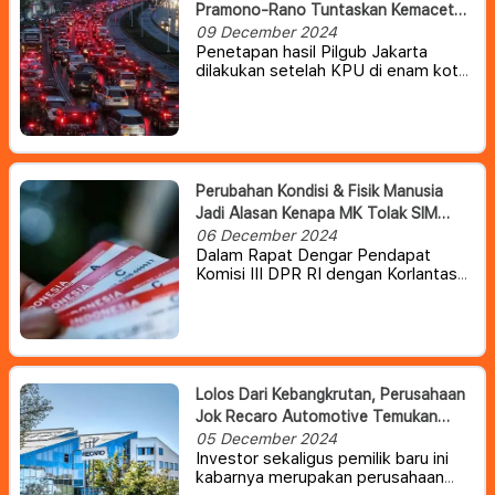
Pramono-Rano Tuntaskan Kemacetan
Jakarta
09 December 2024
Penetapan hasil Pilgub Jakarta
dilakukan setelah KPU di enam kota
dan kabupaten di Jakarta yaitu Kota
Jakarta Pusat, Kota Jakarta Timur,
Kota Jakarta Selatan, Kota Jakarta
Barat, Kota Jakarta Utara dan
Kabupaten Kepulauan Seribu
menyelesaikan rekapitulasi lebih
Perubahan Kondisi & Fisik Manusia
dulu.
Jadi Alasan Kenapa MK Tolak SIM
Seumur Hidup
06 December 2024
Dalam Rapat Dengar Pendapat
Komisi III DPR RI dengan Korlantas
Polri, Rabu (4/11/2024), Sudding
kembali mengusulkan SIM dan STNK
tidak perlu diperpanjang. Sebab,
menurut Sudding, perpanjangan SIM
dan STNK hanya membebankan
masyarakat.
Lolos Dari Kebangkrutan, Perusahaan
Jok Recaro Automotive Temukan
Pemilik Baru
05 December 2024
Investor sekaligus pemilik baru ini
kabarnya merupakan perusahaan