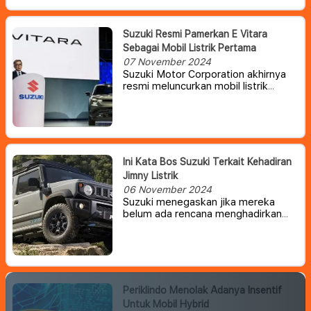
Suzuki Resmi Pamerkan E Vitara
Sebagai Mobil Listrik Pertama
07 November 2024
Suzuki Motor Corporation akhirnya
resmi meluncurkan mobil listrik
bertenaga baterai (BEV)
pertamanya dengan menggunakan
nama e Vitara.
Suzuki meluncurkan e
Vitara pertama kali di Milan, Italia.
Produksi mobil tersebut kabarnya
akan dimulai di Suzuki Motor Gujarat
Ini Kata Bos Suzuki Terkait Kehadiran
di India pada 2025 dan dijual pada
Jimny Listrik
pertengahan tahun.
06 November 2024
Suzuki menegaskan jika mereka
belum ada rencana menghadirkan
Jimny listrik di masa depan.
Periklindo Menolak Adanya Insentif
Untuk Mobil Hybrid