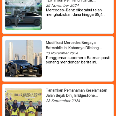
120 Triliun Per Tahun Untuk
Kembangkan Teknologi Mobil
25 November 2024
Mercedes-Benz diketahui telah
menghabiskan dana hingga $8,4
miliar setiap tahunnya untuk
penelitian dan pengembangan.
Sebagian besar digunakan untuk
merancang, mengembangkan, dan
merekayasa model produksi baru di
Future Technology Lab milik
Modifikasi Mercedes Bergaya
Mercedes.
Batmobile Ini Kabarnya Dilelang
Dengan Harga Mulai Rp 5,5 Miliar
13 November 2024
Penggemar superhero Batman pasti
senang mendengar berita ini.
Pasalnya, ada sebuah mobil
Mercedes yang disulap hingga
menyerupai Batmobile yang
digunakan dalam trilogi film The Dark
Knight Rises
Tanamkan Pemahaman Keselamatan
Jalan Sejak Dini, Bridgestone
Indonesia Gelar Road Safety School
28 September 2024
Program
Program ini bertujuan untuk