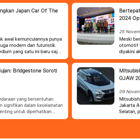
angkan Japan Car Of The
Bertepat
2024 Opt
25 Novem
jak awal kemunculannya punya
Meski ber
juga modern dan futuristik.
otomotif
dium yang satu ini baru saja
diyakini 
rgengsi di Jepang.
masyaraka
jan: Bridgestone Soroti
Mitsubis
GJAW 2
09 Novem
Mitsubish
ndaraan yang bersentuhan
Jakarta A
an signifikan dalam keselamatan
Selatan, 
enting untuk diperhatikan
kabarnya 
 hujan.
Concept.