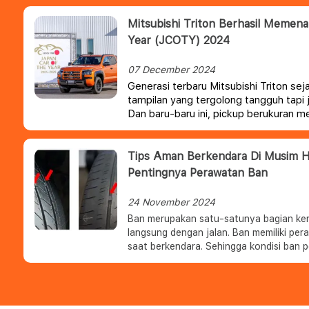
Mitsubishi Triton Berhasil Memen
Year (JCOTY) 2024
07 December 2024
Generasi terbaru Mitsubishi Triton se
tampilan yang tergolong tangguh tapi 
Dan baru-baru ini, pickup berukuran me
memenangkan sebuah penghargaan be
Tips Aman Berkendara Di Musim Hu
Pentingnya Perawatan Ban
24 November 2024
Ban merupakan satu-satunya bagian ke
langsung dengan jalan. Ban memiliki per
saat berkendara. Sehingga kondisi ban p
terutama saat berkendara dalam kondisi