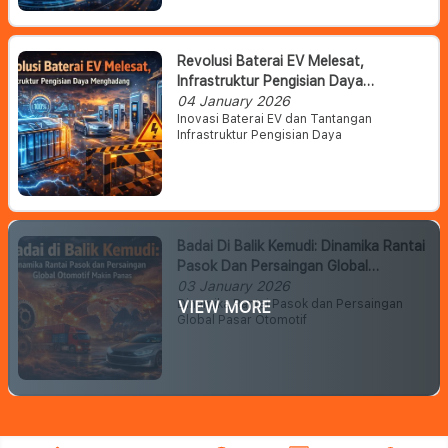
Revolusi Baterai EV Melesat,
Infrastruktur Pengisian Daya
Menghadang
04 January 2026
Inovasi Baterai EV dan Tantangan
Infrastruktur Pengisian Daya
Badai Di Balik Kemudi: Dinamika Rantai
Pasok Dan Persaingan Global
Otomotif Makin Panas
03 January 2026
Dinamika Rantai Pasok dan Persaingan
VIEW MORE
Global Pasar Otomotif