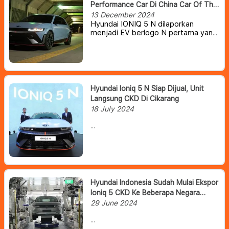
Performance Car Di China Car Of The
Year Awards 2025.
13 December 2024
Hyundai IONIQ 5 N dilaporkan
menjadi EV berlogo N pertama yang
telah dinobatkan sebagai ‘Mobil
Berperforma Terbaik Tahun Ini’ di
ajang bergengsi China Car of the
Year (COTY) Awards 2025.
Hyundai Ioniq 5 N Siap Dijual, Unit
Langsung CKD Di Cikarang
18 July 2024
Menurut Chief Operating Officer
(COO) HMID Fransiscus
Soerjopranoto, mobil listrik ini bakal
berstatus completely knocked down
(CKD) dan akan memanfaatkan
fasilitas PT Hyundai Motor
Hyundai Indonesia Sudah Mulai Ekspor
Manufacturing Indonesia yang
Ioniq 5 CKD Ke Beberapa Negara
berlokasi di Cikarang, Jawa Barat.
Tujuan
29 June 2024
PT Hyundai Motors Manufacturing