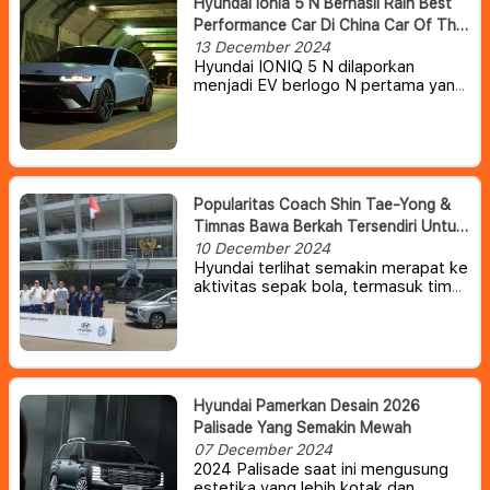
Hyundai Ionia 5 N Berhasil Raih Best
Performance Car Di China Car Of The
Year Awards 2025.
13 December 2024
Hyundai IONIQ 5 N dilaporkan
menjadi EV berlogo N pertama yang
telah dinobatkan sebagai ‘Mobil
Berperforma Terbaik Tahun Ini’ di
ajang bergengsi China Car of the
Year (COTY) Awards 2025.
Popularitas Coach Shin Tae-Yong &
Timnas Bawa Berkah Tersendiri Untuk
Hyundai Indonesia
10 December 2024
Hyundai terlihat semakin merapat ke
aktivitas sepak bola, termasuk tim
nasional (timnas) Indonesia.
Setelah
Shin Tae-Yong, beberapa waktu lalu
giliran kiper timnas Maarten Paes
bahkan sempat digandeng untuk
membuat viral All New Hyundai
Santa Fe.
Hyundai Pamerkan Desain 2026
Palisade Yang Semakin Mewah
07 December 2024
2024 Palisade saat ini mengusung
estetika yang lebih kotak dan