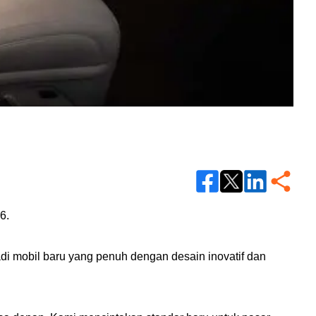
-6.
di mobil baru yang penuh dengan desain inovatif dan