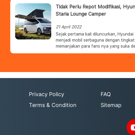
62.
Tidak Perlu Repot Modifikasi, Hyu
Staria Lounge Camper
21 April 2022
Sejak pertama kali diluncurkan, Hyundai
menjadi mobil serbaguna dengan tingka
memanjakan para fans nya yang suka d
berpetualang, Hyundai dikabarkan telah
camping yang disebut Staria Lounge Camper. Perubahan yan
jelas dari Staria Camper adalah atap p
secara elektrik, menciptakan atap yang 
juga tenda yang dapat diperpanjang deng
meja serbaguna seperti kitchen set di d
Privacy Policy
FAQ
Terms & Condition
Sitemap