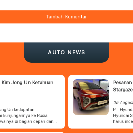
Tambah Komentar
AUTO NEWS
 Kim Jong Un Ketahuan
Pesanan 
Stargaze
05 Augus
ong Un kedapatan
PT Hyunda
m kunjungannya ke Rusia.
Hyundai S
awalnya di bagian depan dan
harus ind
ggunakan Mercedes-Maybach
ditargetka