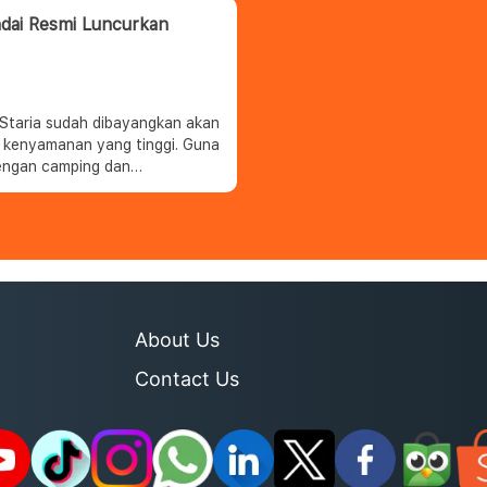
tembus leb
ndai Resmi Luncurkan
 Staria sudah dibayangkan akan
t kenyamanan yang tinggi. Guna
engan camping dan
 resmi meluncurkan varian
g paling
op-top yang dapat dioperasikan
lebih tinggi dan nyaman. Ada
an lampu LED built-in, serta
alamnya
About Us
Contact Us