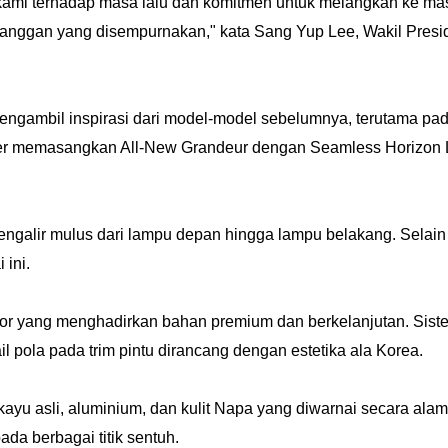
ami terhadap masa lalu dan komitmen untuk melangkah ke mas
elanggan yang disempurnakan,"
kata Sang Yup Lee, Wakil Pres
engambil inspirasi dari model-model sebelumnya, terutama pad
iner memasangkan All-New Grandeur dengan Seamless Horizon
engalir mulus dari lampu depan hingga lampu belakang. Selain 
ini.
terior yang menghadirkan bahan premium dan berkelanjutan. S
il pola pada trim pintu dirancang dengan estetika ala Korea.
yu asli, aluminium, dan kulit Napa yang diwarnai secara alami 
pada berbagai titik sentuh.