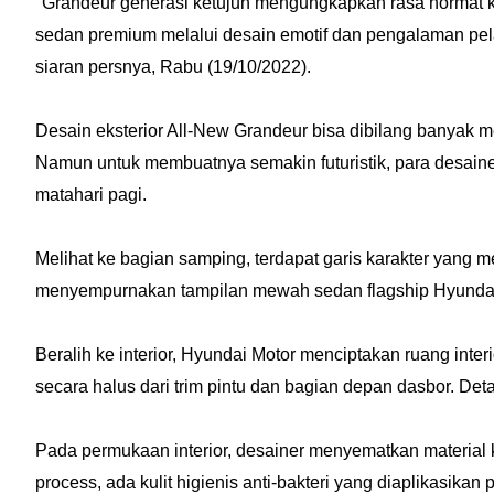
"Grandeur generasi ketujuh mengungkapkan rasa hormat k
sedan premium melalui desain emotif dan pengalaman p
siaran persnya, Rabu (19/10/2022).
Desain eksterior All-New Grandeur bisa dibilang banyak m
Namun untuk membuatnya semakin futuristik, para desa
matahari pagi.
Melihat ke bagian samping, terdapat garis karakter yang m
menyempurnakan tampilan mewah sedan flagship Hyundai 
Beralih ke interior, Hyundai Motor menciptakan ruang in
secara halus dari trim pintu dan bagian depan dasbor. Deta
Pada permukaan interior, desainer menyematkan material ka
process, ada kulit higienis anti-bakteri yang diaplikasikan 