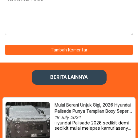
Tambah Komentar
BERITA LAINNYA
Mulai Berani Unjuk Gigi, 2026 Hyundai
Palisade Punya Tampilan Boxy Seperti
Santa Fe
18 July 2024
yundai Palisade 2026 sedikit demi
H
sedikit mulai melepas kamuflasenya
dan memperlihatkan bodi baru yang