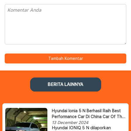
Tambah Komentar
BERITA LAINNYA
Hyundai Ionia 5 N Berhasil Raih Best
Performance Car Di China Car Of The
Year Awards 2025.
13 December 2024
Hyundai IONIQ 5 N dilaporkan