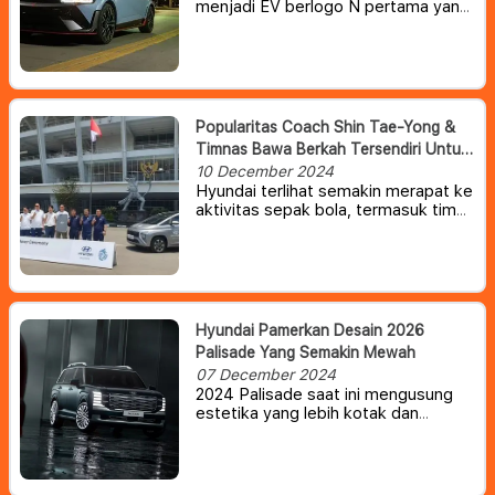
menjadi EV berlogo N pertama yang
telah dinobatkan sebagai ‘Mobil
Berperforma Terbaik Tahun Ini’ di
ajang bergengsi China Car of the
Year (COTY) Awards 2025.
Popularitas Coach Shin Tae-Yong &
Timnas Bawa Berkah Tersendiri Untuk
Hyundai Indonesia
10 December 2024
Hyundai terlihat semakin merapat ke
aktivitas sepak bola, termasuk tim
nasional (timnas) Indonesia.
Setelah
Shin Tae-Yong, beberapa waktu lalu
giliran kiper timnas Maarten Paes
bahkan sempat digandeng untuk
membuat viral All New Hyundai
Santa Fe.
Hyundai Pamerkan Desain 2026
Palisade Yang Semakin Mewah
07 December 2024
2024 Palisade saat ini mengusung
estetika yang lebih kotak dan
modern, sekaligus menjanjikan
interior yang lebih premium dan luas
karena Hyundai berupaya untuk
memindahkan penawarannya ke