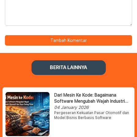
Tambah Komentar
BERITA LAINNYA
Dari Mesin Ke Kode: Bagaimana
Software Mengubah Wajah Industri
Otomotif Dan Daya Saing Pasar
04 January 2026
Pergeseran Kekuatan Pasar Otomotif dan
Model Bisnis Berbasis Software