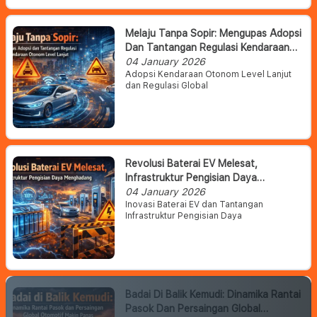
Melaju Tanpa Sopir: Mengupas Adopsi
Dan Tantangan Regulasi Kendaraan
Otonom Level Lanjut
04 January 2026
Adopsi Kendaraan Otonom Level Lanjut
dan Regulasi Global
Revolusi Baterai EV Melesat,
Infrastruktur Pengisian Daya
Menghadang
04 January 2026
Inovasi Baterai EV dan Tantangan
Infrastruktur Pengisian Daya
Badai Di Balik Kemudi: Dinamika Rantai
Pasok Dan Persaingan Global