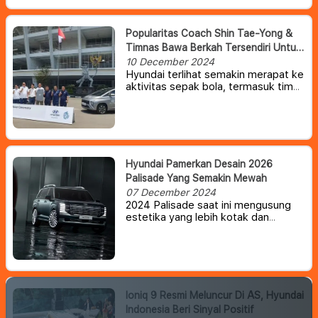
Year (COTY) Awards 2025.
Popularitas Coach Shin Tae-Yong &
Timnas Bawa Berkah Tersendiri Untuk
Hyundai Indonesia
10 December 2024
Hyundai terlihat semakin merapat ke
aktivitas sepak bola, termasuk tim
nasional (timnas) Indonesia.
Setelah
Shin Tae-Yong, beberapa waktu lalu
giliran kiper timnas Maarten Paes
bahkan sempat digandeng untuk
membuat viral All New Hyundai
Santa Fe.
Hyundai Pamerkan Desain 2026
Palisade Yang Semakin Mewah
07 December 2024
2024 Palisade saat ini mengusung
estetika yang lebih kotak dan
modern, sekaligus menjanjikan
interior yang lebih premium dan luas
karena Hyundai berupaya untuk
memindahkan penawarannya ke
wilayah yang lebih mewah.
Ioniq 9 Resmi Meluncur Di AS, Hyundai
Indonesia Beri Sinyal Positif