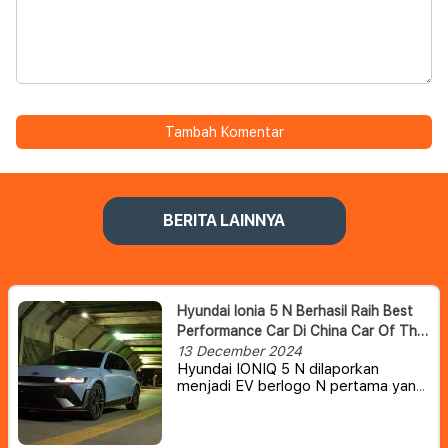
Tambah Komentar
BERITA LAINNYA
Hyundai Ionia 5 N Berhasil Raih Best
Performance Car Di China Car Of The
Year Awards 2025.
13 December 2024
Hyundai IONIQ 5 N dilaporkan
menjadi EV berlogo N pertama yang
telah dinobatkan sebagai ‘Mobil
Berperforma Terbaik Tahun Ini’ di
ajang bergengsi China Car of the