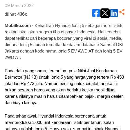
09 March 2022
dilihat
436x
Mobilku.com - 
Kehadiran Hyundai Ioniq 5 sebagai mobil listrik 
rakitan lokal akan segera tiba di pasar Indonesia. Hal tersebut 
dapat terlihat dari beberapa bocoran yang viral di sosial media, 
dimana Ioniq 5 sudah terdaftar ke dalam database Samsat DKI 
Jakarta dengan kode nama Ioniq 5 EV AWD AT dan Ioniq 5 EV 
2WD AT.
Pada data yang sama, tercantum pula Nilai Jual Kendaraan 
Bermotor (NJKB) untuk Ioniq 5 yang harga yang tertera Rp 450 
juta dan Rp 473 juta. Namun penting untuk dicatat, angka ini 
bukan besaran harga yang akan berlaku ketika mobil dijual, 
karena nilainya masih harus ditambahkan pajak, margin dealer, 
dan biaya lainnya.
Pada tahap awal, Hyundai Indonesia berencana untuk 
memproduksi 1.000 unit kendaraan listrik per tahun, salah 
satunya adalah Ioniq 5. Hanya saja, sampai ini pihak Hyundai 