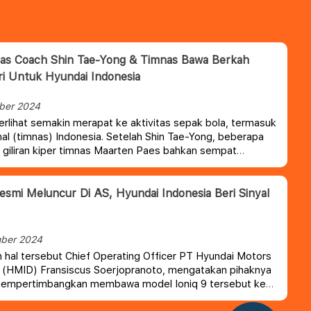
tas Coach Shin Tae-Yong & Timnas Bawa Berkah
ri Untuk Hyundai Indonesia
ber 2024
erlihat semakin merapat ke aktivitas sepak bola, termasuk
nal (timnas) Indonesia.
Setelah Shin Tae-Yong, beberapa
u giliran kiper timnas Maarten Paes bahkan sempat
 untuk membuat viral All New Hyundai Santa Fe.
Resmi Meluncur Di AS, Hyundai Indonesia Beri Sinyal
ber 2024
hal tersebut Chief Operating Officer PT Hyundai Motors
 (HMID) Fransiscus Soerjopranoto, mengatakan pihaknya
empertimbangkan membawa model Ioniq 9 tersebut ke
. Hanya saja, Hyundai masih melihat apakah kendaraan ini