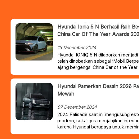
Hyundai Ionia 5 N Berhasil Raih B
China Car Of The Year Awards 202
13 December 2024
Hyundai IONIQ 5 N dilaporkan menjad
telah dinobatkan sebagai ‘Mobil Berper
ajang bergengsi China Car of the Yea
Hyundai Pamerkan Desain 2026 Pa
Mewah
07 December 2024
2024 Palisade saat ini mengusung este
modern, sekaligus menjanjikan interio
karena Hyundai berupaya untuk memi
wilayah yang lebih mewah.