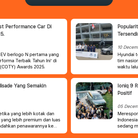
est Performance Car Di
Populari
5.
Tersendi
10 Decem
i EV berlogo N pertama yang
Hyundai t
forma Terbaik Tahun Ini’ di
tim nasio
r (COTY) Awards 2025.
waktu lal
digandeng
lisade Yang Semakin
Ioniq 9 
Positif
05 Decem
tika yang lebih kotak dan
Merespon 
r yang lebih premium dan luas
Indonesia
ndahkan penawarannya ke
sedang m
Tanah Air