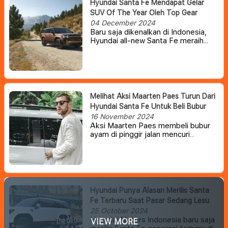
Hyundai Santa Fe Mendapat Gelar
SUV Of The Year Oleh Top Gear
04 December 2024
Baru saja dikenalkan di Indonesia,
Hyundai all-new Santa Fe meraih
penghargaan besar kedua dengan
dinobatkan sebagai SUV of the Year
di TopGear.com Awards.
SUV asal
Korea Selatan tersebut mendapat
pujian atas kombinasi nilai, gaya, dan
kemampuannya untuk menyesuaikan
Melihat Aksi Maarten Paes Turun Dari
berbagai kebutuhan.
Hyundai Santa Fe Untuk Beli Bubur
16 November 2024
Aksi Maarten Paes membeli bubur
ayam di pinggir jalan mencuri
perhatian. Paes terlihat
menggunakan Hyundai Santa Fe
saat membeli bubur.
Hyundai Punya Alasan Merilis Santa
Fe Terbaru Saat Pasar Sedang Lesu
25 October 2024
Hyundai Motors Indonesia baru saja
VIEW MORE