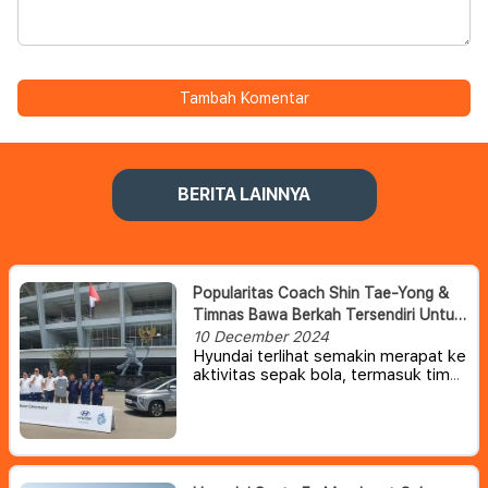
Tambah Komentar
BERITA LAINNYA
Popularitas Coach Shin Tae-Yong &
Timnas Bawa Berkah Tersendiri Untuk
Hyundai Indonesia
10 December 2024
Hyundai terlihat semakin merapat ke
aktivitas sepak bola, termasuk tim
nasional (timnas) Indonesia.
Setelah
Shin Tae-Yong, beberapa waktu lalu
giliran kiper timnas Maarten Paes
bahkan sempat digandeng untuk
membuat viral All New Hyundai
Santa Fe.