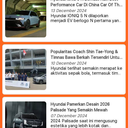
Performance Car Di China Car Of The
Year Awards 2025.
13 December 2024
Hyundai IONIQ 5 N dilaporkan
menjadi EV berlogo N pertama yang
telah dinobatkan sebagai ‘Mobil
Berperforma Terbaik Tahun Ini’ di
ajang bergengsi China Car of the
Year (COTY) Awards 2025.
Popularitas Coach Shin Tae-Yong &
Timnas Bawa Berkah Tersendiri Untuk
Hyundai Indonesia
10 December 2024
Hyundai terlihat semakin merapat ke
aktivitas sepak bola, termasuk tim
nasional (timnas) Indonesia.
Setelah
Shin Tae-Yong, beberapa waktu lalu
giliran kiper timnas Maarten Paes
bahkan sempat digandeng untuk
membuat viral All New Hyundai
Santa Fe.
Hyundai Pamerkan Desain 2026
Palisade Yang Semakin Mewah
07 December 2024
2024 Palisade saat ini mengusung
estetika yang lebih kotak dan