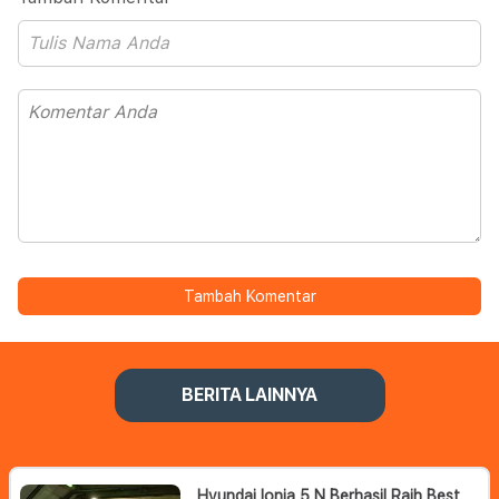
Tambah Komentar
BERITA LAINNYA
Hyundai Ionia 5 N Berhasil Raih Best