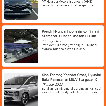
PT Hyundai Motors Indonesia (HMID)
belum lama ini merilis beberapa video
teaser dari mobil terbarunya, yakni
Hyundai Stargazer X. Teaser tersebut
memperlihatkan beberapa bagian dari
mobil dengan lebih jelas dari sebelumnya.
Presdir Hyundai Indonesia Konfirmasi
Stargazer X Dapat Dipesan Di GIIAS
2023
18 July 2023
Presiden Director (Presdir) PT Hyundai
Motors Indonesia Woo jun Cha
memastikan jika Stargazer X bakal hadir di
ajang Gaikindo Indonesia International
Auto Show (GIIAS) 2023.
Siap Tantang Xpander Cross, Hyundai
Buka Pemesanan LSUV Stargazer X
17 June 2023
Belakangan ini ramai diperbincangkan soal
kabar kehadiran Hyundai Stargazer X di
Indonesia. Menurut berita yang beredar,
versi crossover dari LSUV Stargazer ini
akan meluncur bulan depan.