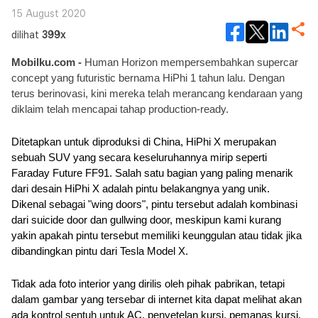
15 August 2020
dilihat
399x
Mobilku.com - 
Human Horizon mempersembahkan
 supercar 
concept yang futuristic bernama HiPhi 1 tahun lalu. Dengan 
terus berinovasi, kini mereka telah merancang kendaraan yang 
diklaim telah mencapai tahap production-ready.
Ditetapkan untuk diproduksi di China, HiPhi X merupakan 
sebuah SUV yang secara keseluruhannya mirip seperti 
Faraday Future FF91. Salah satu bagian yang paling menarik 
dari desain HiPhi X adalah pintu belakangnya yang unik. 
Dikenal sebagai "wing doors", pintu tersebut adalah kombinasi 
dari suicide door dan gullwing door, meskipun kami kurang 
yakin apakah pintu tersebut memiliki keunggulan atau tidak jika 
dibandingkan pintu dari Tesla Model X.
Tidak ada foto interior yang dirilis oleh pihak pabrikan, tetapi 
dalam gambar yang tersebar di internet kita dapat melihat akan 
ada kontrol sentuh untuk AC, penyetelan kursi, pemanas kursi, 