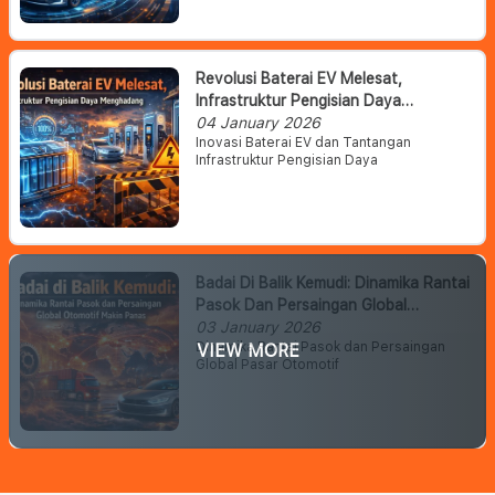
Revolusi Baterai EV Melesat,
Infrastruktur Pengisian Daya
Menghadang
04 January 2026
Inovasi Baterai EV dan Tantangan
Infrastruktur Pengisian Daya
Badai Di Balik Kemudi: Dinamika Rantai
Pasok Dan Persaingan Global
Otomotif Makin Panas
03 January 2026
Dinamika Rantai Pasok dan Persaingan
VIEW MORE
Global Pasar Otomotif