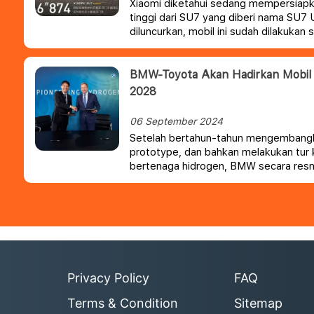
Xiaomi diketahui sedang mempersiap
tinggi dari SU7 yang diberi nama SU7 U
diluncurkan, mobil ini sudah dilakukan 
satunya dengan mencoba memecahkan 
di sirkuit legendaris Nurburgring Nordsl
BMW-Toyota Akan Hadirkan Mobil 
2028
06 September 2024
Setelah bertahun-tahun mengembang
prototype, dan bahkan melakukan tur k
bertenaga hidrogen, BMW secara res
memproduksi kendaraan sel bahan bak
diharapkan akan hadir di jalan pada ta
Privacy Policy
FAQ
Terms & Condition
Sitemap