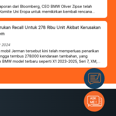
aporan dari Bloomberg, CEO BMW Oliver Zipse telah
omite Uni Eropa untuk memikirkan kembali rencana
n penjualan mobil ICE. Zipse juga dengan tegas
n bahwa regulasi yang akan di mulai pada tahun 2025
dalah hal yang tidak realistis.
kan Recall Untuk 278 Ribu Unit Akibat Kerusakan
em
t 2024
mobil Jerman tersebut kini telah memperluas penarikan
hingga tembus 278.000 kendaraan tambahan, yang
BMW model terbaru seperti X1 2023-2025, Seri 7, XM,
k lagi.