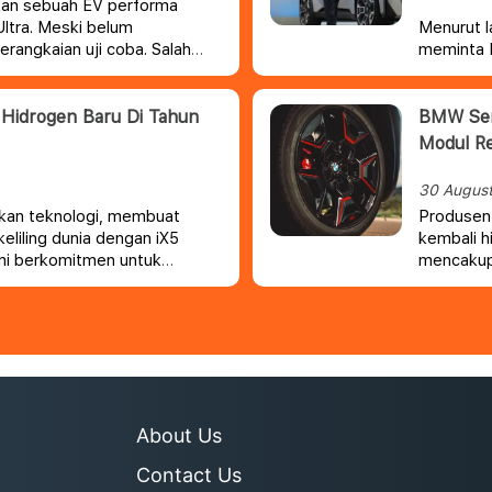
kan sebuah EV performa
ltra.
Meski belum
Menurut l
serangkaian uji coba. Salah
meminta K
sebuah rekor lap tercepat
pembatasa
eife.
mengataka
tersebut a
Hidrogen Baru Di Tahun
BMW Seru
Modul R
30 Augus
kan teknologi, membuat
Produsen 
eliling dunia dengan iX5
kembali 
mi berkomitmen untuk
mencakup 
ar hidrogen pertama yang
dan banya
hun 2028.
About Us
Contact Us