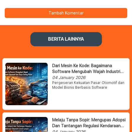
Tambah Komentar
BERITA LAINNYA
Dari Mesin Ke Kode: Bagaimana
Software Mengubah Wajah Industri
Otomotif Dan Daya Saing Pasar
04 January 2026
Pergeseran Kekuatan Pasar Otomotif dan
Model Bisnis Berbasis Software
Melaju Tanpa Sopir: Mengupas Adopsi
Dan Tantangan Regulasi Kendaraan
Otonom Level Lanjut
04 January 2026