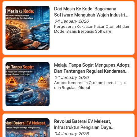
Dari Mesin Ke Kode: Bagaimana
Software Mengubah Wajah Industri
Otomotif Dan Daya Saing Pasar
04 January 2026
Pergeseran Kekuatan Pasar Otomotif dan
Model Bisnis Berbasis Software
Melaju Tanpa Sopir: Mengupas Adopsi
Dan Tantangan Regulasi Kendaraan
Otonom Level Lanjut
04 January 2026
Adopsi Kendaraan Otonom Level Lanjut
dan Regulasi Global
Revolusi Baterai EV Melesat,
Infrastruktur Pengisian Daya
Menghadang
04 January 2026