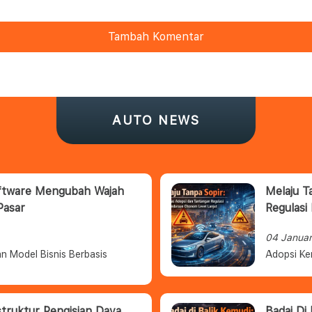
Tambah Komentar
AUTO NEWS
oftware Mengubah Wajah
Melaju T
Pasar
Regulasi
04 Janua
n Model Bisnis Berbasis
Adopsi Ke
struktur Pengisian Daya
Badai Di