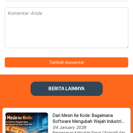
Tambah Komentar
BERITA LAINNYA
Dari Mesin Ke Kode: Bagaimana
Software Mengubah Wajah Industri
Otomotif Dan Daya Saing Pasar
04 January 2026
Pergeseran Kekuatan Pasar Otomotif dan