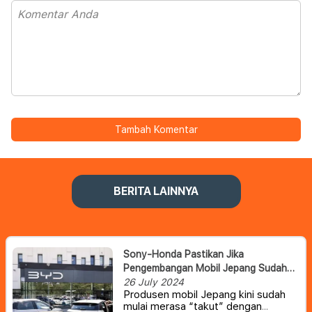
Tambah Komentar
BERITA LAINNYA
Sony-Honda Pastikan Jika
Pengembangan Mobil Jepang Sudah
Tertinggal Jauh Dari China
26 July 2024
Produsen mobil Jepang kini sudah
mulai merasa “takut” dengan