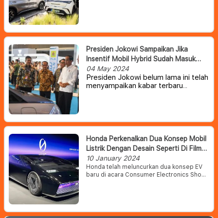
pesatnya perkembangan kendaraan
listrik (EV) asal China.
Menurut
kepala Sony-Honda Mobility,
Yasuhide Mizuno, perusahaan
Jepang perlu mengubah budaya
perusahaan konservatif mereka
Presiden Jokowi Sampaikan Jika
untuk bersaing dengan China, yang
Insentif Mobil Hybrid Sudah Masuk
kini menjadi salah satu eksportir
Pembahasan
04 May 2024
kendaraan terkemuka di dunia.
Presiden Jokowi belum lama ini telah
menyampaikan kabar terbaru
mengenai penyediaan insentif mobil
hybrid di Indonesia. Menurut
Presiden, sejumlah Kementerian
terkait sedang menjalin komunikasi
untuk mematangkan kebijakan
tersebut sebelum diluncurkan.
Honda Perkenalkan Dua Konsep Mobil
Listrik Dengan Desain Seperti Di Film
Sci-Fi
10 January 2024
Honda telah meluncurkan dua konsep EV
baru di acara Consumer Electronics Show
di Las Vegas. Dua konsep ini digadang-
gadang sebagai langkah awal Honda untuk
berlari menuju era elektrifikasi.