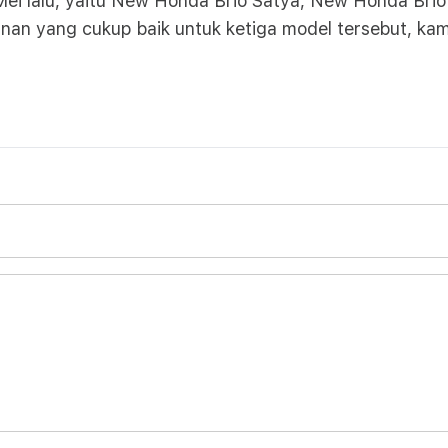
ei lalu, yaitu New Honda Brio Satya, New Honda Bri
an yang cukup baik untuk ketiga model tersebut, kami 