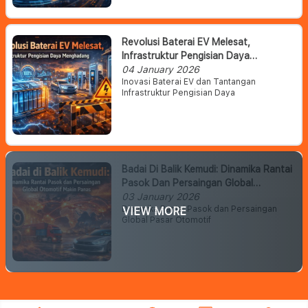
Revolusi Baterai EV Melesat,
Infrastruktur Pengisian Daya
Menghadang
04 January 2026
Inovasi Baterai EV dan Tantangan
Infrastruktur Pengisian Daya
Badai Di Balik Kemudi: Dinamika Rantai
Pasok Dan Persaingan Global
Otomotif Makin Panas
03 January 2026
Dinamika Rantai Pasok dan Persaingan
VIEW MORE
Global Pasar Otomotif