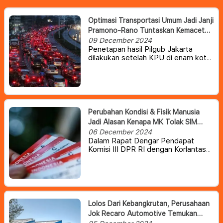
Optimasi Transportasi Umum Jadi Janji
Pramono-Rano Tuntaskan Kemacetan
Jakarta
09 December 2024
Penetapan hasil Pilgub Jakarta
dilakukan setelah KPU di enam kota
dan kabupaten di Jakarta yaitu Kota
Jakarta Pusat, Kota Jakarta Timur,
Kota Jakarta Selatan, Kota Jakarta
Barat, Kota Jakarta Utara dan
Kabupaten Kepulauan Seribu
menyelesaikan rekapitulasi lebih
Perubahan Kondisi & Fisik Manusia
dulu.
Jadi Alasan Kenapa MK Tolak SIM
Seumur Hidup
06 December 2024
Dalam Rapat Dengar Pendapat
Komisi III DPR RI dengan Korlantas
Polri, Rabu (4/11/2024), Sudding
kembali mengusulkan SIM dan STNK
tidak perlu diperpanjang. Sebab,
menurut Sudding, perpanjangan SIM
dan STNK hanya membebankan
masyarakat.
Lolos Dari Kebangkrutan, Perusahaan
Jok Recaro Automotive Temukan