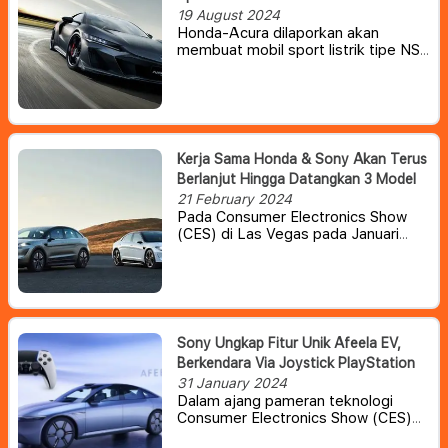
2027-28
19 August 2024
Honda-Acura dilaporkan akan
membuat mobil sport listrik tipe NSX
baru yang diperkirakan akan
dipasarkan pada tahun 2027 atau
2028, kata Wakil Presiden Eksekutif
Acura Global Shinji Aoyama.
Kerja Sama Honda & Sony Akan Terus
Berlanjut Hingga Datangkan 3 Model
21 February 2024
Pada Consumer Electronics Show
(CES) di Las Vegas pada Januari
2024 lalu, Honda dan Sony
menegaskan bahwa kerja sama
mereka tidak akan berhenti pada
satu mobil. Kedua perusahaan
mengatakan bahwa akan ada dua
mobil lagi yang tiba di beberapa
Sony Ungkap Fitur Unik Afeela EV,
tahun mendatang
Berkendara Via Joystick PlayStation
31 January 2024
Dalam ajang pameran teknologi
Consumer Electronics Show (CES)
2024 yang digelar di Las Vegas,