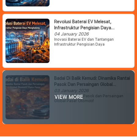
Revolusi Baterai EV Melesat,
Infrastruktur Pengisian Daya
Menghadang
04 January 2026
Inovasi Baterai EV dan Tantangan
Infrastruktur Pengisian Daya
Badai Di Balik Kemudi: Dinamika Rantai
Pasok Dan Persaingan Global
Otomotif Makin Panas
03 January 2026
Dinamika Rantai Pasok dan Persaingan
VIEW MORE
Global Pasar Otomotif