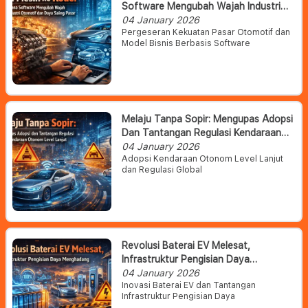
Software Mengubah Wajah Industri
Otomotif Dan Daya Saing Pasar
04 January 2026
Pergeseran Kekuatan Pasar Otomotif dan
Model Bisnis Berbasis Software
Melaju Tanpa Sopir: Mengupas Adopsi
Dan Tantangan Regulasi Kendaraan
Otonom Level Lanjut
04 January 2026
Adopsi Kendaraan Otonom Level Lanjut
dan Regulasi Global
Revolusi Baterai EV Melesat,
Infrastruktur Pengisian Daya
Menghadang
04 January 2026
Inovasi Baterai EV dan Tantangan
Infrastruktur Pengisian Daya