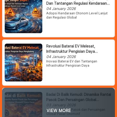
Dan Tantangan Regulasi Kendaraan
Otonom Level Lanjut
04 January 2026
Adopsi Kendaraan Otonom Level Lanjut
dan Regulasi Global
Revolusi Baterai EV Melesat,
Infrastruktur Pengisian Daya
Menghadang
04 January 2026
Inovasi Baterai EV dan Tantangan
Infrastruktur Pengisian Daya
Badai Di Balik Kemudi: Dinamika Rantai
Pasok Dan Persaingan Global
Otomotif Makin Panas
03 January 2026
Dinamika Rantai Pasok dan Persaingan
VIEW MORE
Global Pasar Otomotif