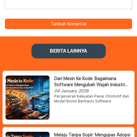
Tambah Komentar
BERITA LAINNYA
Dari Mesin Ke Kode: Bagaimana
Software Mengubah Wajah Industri
Otomotif Dan Daya Saing Pasar
04 January 2026
Pergeseran Kekuatan Pasar Otomotif dan
Model Bisnis Berbasis Software
Melaju Tanpa Sopir: Mengupas Adopsi