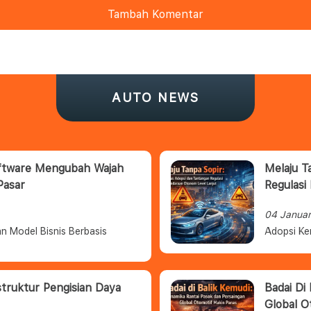
Tambah Komentar
AUTO NEWS
oftware Mengubah Wajah
Melaju T
Pasar
Regulasi
04 Janua
n Model Bisnis Berbasis
Adopsi Ke
struktur Pengisian Daya
Badai Di
Global O