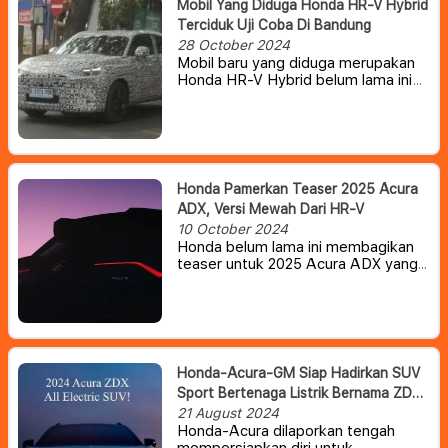
Mobil Yang Diduga Honda HR-V Hybrid
Terciduk Uji Coba Di Bandung
28 October 2024
Mobil baru yang diduga merupakan
Honda HR-V Hybrid belum lama ini
tertangkap kamera sedang di tes
jalan.
Honda Pamerkan Teaser 2025 Acura
ADX, Versi Mewah Dari HR-V
10 October 2024
Honda belum lama ini membagikan
teaser untuk 2025 Acura ADX yang
akan menjadi versi yang lebih
mewah dari Honda HR-V.
SUV
subkompak paling anyar dari Acura
ini kabarnya akan ditempatkan di
bawah RDX, dan foto-foto teaser
baru menyoroti beberapa fitur
Honda-Acura-GM Siap Hadirkan SUV
mewahnya.
Sport Bertenaga Listrik Bernama ZDX
EV
21 August 2024
Honda-Acura dilaporkan tengah