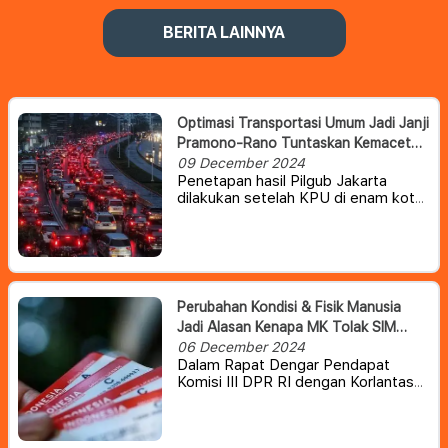
BERITA LAINNYA
Optimasi Transportasi Umum Jadi Janji
Pramono-Rano Tuntaskan Kemacetan
Jakarta
09 December 2024
Penetapan hasil Pilgub Jakarta
dilakukan setelah KPU di enam kota
dan kabupaten di Jakarta yaitu Kota
Jakarta Pusat, Kota Jakarta Timur,
Kota Jakarta Selatan, Kota Jakarta
Barat, Kota Jakarta Utara dan
Kabupaten Kepulauan Seribu
menyelesaikan rekapitulasi lebih
Perubahan Kondisi & Fisik Manusia
dulu.
Jadi Alasan Kenapa MK Tolak SIM
Seumur Hidup
06 December 2024
Dalam Rapat Dengar Pendapat
Komisi III DPR RI dengan Korlantas
Polri, Rabu (4/11/2024), Sudding
kembali mengusulkan SIM dan STNK
tidak perlu diperpanjang. Sebab,