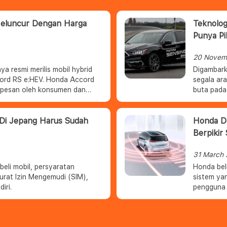
Meluncur Dengan Harga
Teknolog
Punya Pi
20 Novem
 resmi merilis mobil hybrid
Digambark
ccord RS e:HEV. Honda Accord
segala ara
dipesan oleh konsumen dan
buta pada
atang.
kesalahan
 Di Jepang Harus Sudah
Honda D
Berpikir
31 March
eli mobil, persyaratan
Honda bel
urat Izin Mengemudi (SIM),
sistem ya
iri.
pengguna j