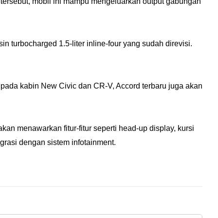
p tersebut, mobil ini mampu mengeluarkan output gabungan
turbocharged 1.5-liter inline-four yang sudah direvisi.
ti pada kabin New Civic dan CR-V, Accord terbaru juga akan
an menawarkan fitur-fitur seperti head-up display, kursi
grasi dengan sistem infotainment.