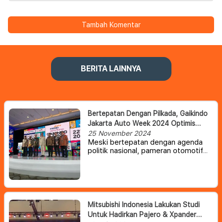
Tambah Komentar
BERITA LAINNYA
Bertepatan Dengan Pilkada, Gaikindo
Jakarta Auto Week 2024 Optimis
Akan Tetap Berjalan Lancar
25 November 2024
Meski bertepatan dengan agenda
politik nasional, pameran otomotif
tahunan Gaikindo Jakarta Auto
Week (GJAW) 2024 diyakini akan
tetap berjalan lancar dan menarik
perhatian masyarakat serta pelaku
industri otomotif.
Mitsubishi Indonesia Lakukan Studi
Untuk Hadirkan Pajero & Xpander