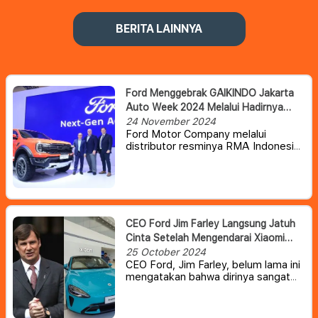
BERITA LAINNYA
Ford Menggebrak GAIKINDO Jakarta
Auto Week 2024 Melalui Hadirnya
Tiga Jagoan Terbaru
24 November 2024
Ford Motor Company melalui
distributor resminya RMA Indonesia
mendobrak pasar otomotif
Indonesia pada ajang
GAIKINDO
Jakarta Auto Week 2024 dengan
merilis varian limited edition dari dua
mobil andalan, Next-Gen Ford
Everest, Next-Gen Ford Ranger
CEO Ford Jim Farley Langsung Jatuh
Wildtrak, serta hadirnya double cabin
Cinta Setelah Mengendarai Xiaomi
terbaru bagi pecinta offroad, Next-
SU7 EV
25 October 2024
Gen Ford Ranger Raptor
CEO Ford, Jim Farley, belum lama ini
3.0.
Berbekal berbagai teknologi dan
mengatakan bahwa dirinya sangat
fitur terkini, tiga kendaraan ini dapat
menyukai Xiaomi SU7 miliknya
menjadi jawaban bagi pecinta
otomotif Indonesia yang
menginginkan mobil tangguh, serta