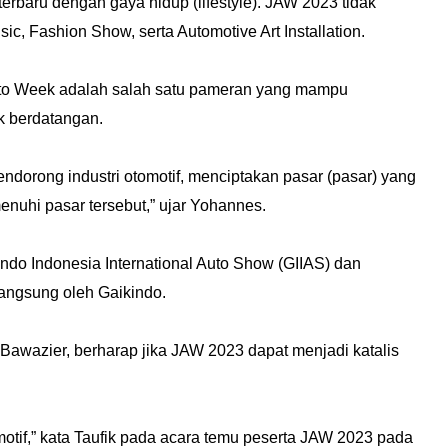
baru dengan gaya hidup (lifestyle). JAW 2023 tidak
sic, Fashion Show, serta Automotive Art Installation.
uto Week adalah salah satu pameran yang mampu
ak berdatangan.
endorong industri otomotif, menciptakan pasar (pasar) yang
nuhi pasar tersebut,”
ujar Yohannes.
kindo Indonesia International Auto Show (GIIAS) dan
langsung oleh Gaikindo.
ik Bawazier, berharap jika JAW 2023 dapat menjadi katalis
tif,” kata Taufik pada acara temu peserta JAW 2023 pada