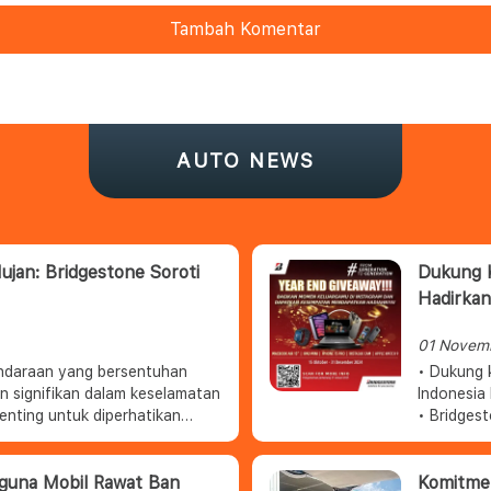
Tambah Komentar
AUTO NEWS
jan: Bridgestone Soroti
Dukung K
Hadirkan
01 Novem
ndaraan yang bersentuhan
• Dukung 
an signifikan dalam keselamatan
Indonesia
enting untuk diperhatikan
• Bridges
 hujan.
“Bridgest
menghadir
guna Mobil Rawat Ban
Komitmen