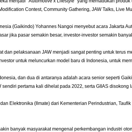
menjadi "Automotive x Lifestyle" yang memadukan produk ter
ga Modification Contest, Community Gathering, JAW Talks, Live Mu
nesia (Gaikindo) Yohannes Nangoi menyebut acara Jakarta A
pasar jika pasar semakin besar, investor-investor semakin bany
nguat dan pelaksanaan JAW menjadi sangat penting untuk terus m
nvestor untuk meluncurkan model baru di Indonesia, untuk meme
ndonesia, dan dua di antaranya adalah acara senior seperti Gai
 sendiri pertama kali dihelat pada 2022, serta GIIAS disokong 
, dan Elektronika (Ilmate) dari Kementerian Perindustrian, Tauf
kin banyak masyarakat mengenal perkembangan industri otomo