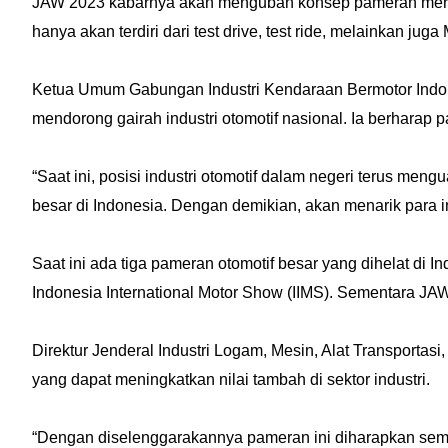
JAW 2023 kabarnya akan mengubah konsep pameran mereka 
hanya akan terdiri dari test drive, test ride, melainkan ju
Ketua Umum Gabungan Industri Kendaraan Bermotor Indo
mendorong gairah industri otomotif nasional. Ia berharap 
“Saat ini, posisi industri otomotif dalam negeri terus me
besar di Indonesia. Dengan demikian, akan menarik para i
Saat ini ada tiga pameran otomotif besar yang dihelat di I
Indonesia International Motor Show (IIMS). Sementara JAW
Direktur Jenderal Industri Logam, Mesin, Alat Transportasi
yang dapat meningkatkan nilai tambah di sektor industri.
“Dengan diselenggarakannya pameran ini diharapkan sema