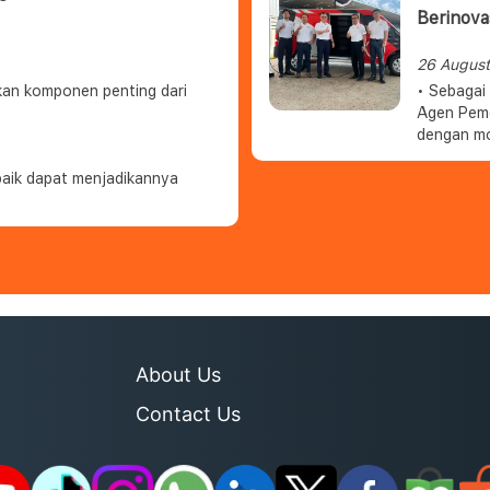
Berinova
26 Augus
kan komponen penting dari
• Sebagai 
Agen Pem
dengan mo
• Merupak
baik dapat menjadikannya
mengurang
About Us
Contact Us