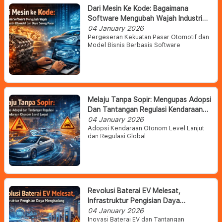
Dari Mesin Ke Kode: Bagaimana
Software Mengubah Wajah Industri
Otomotif Dan Daya Saing Pasar
04 January 2026
Pergeseran Kekuatan Pasar Otomotif dan
Model Bisnis Berbasis Software
Melaju Tanpa Sopir: Mengupas Adopsi
Dan Tantangan Regulasi Kendaraan
Otonom Level Lanjut
04 January 2026
Adopsi Kendaraan Otonom Level Lanjut
dan Regulasi Global
Revolusi Baterai EV Melesat,
Infrastruktur Pengisian Daya
Menghadang
04 January 2026
Inovasi Baterai EV dan Tantangan