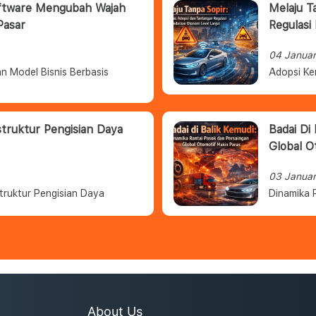
oftware Mengubah Wajah
Melaju T
Pasar
Regulasi
04 Janua
n Model Bisnis Berbasis
Adopsi Ke
struktur Pengisian Daya
Badai Di
Global O
03 Janua
truktur Pengisian Daya
Dinamika 
About Us