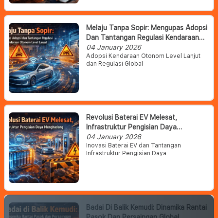
Melaju Tanpa Sopir: Mengupas Adopsi
Dan Tantangan Regulasi Kendaraan
Otonom Level Lanjut
04 January 2026
Adopsi Kendaraan Otonom Level Lanjut
dan Regulasi Global
Revolusi Baterai EV Melesat,
Infrastruktur Pengisian Daya
Menghadang
04 January 2026
Inovasi Baterai EV dan Tantangan
Infrastruktur Pengisian Daya
Badai Di Balik Kemudi: Dinamika Rantai
Pasok Dan Persaingan Global