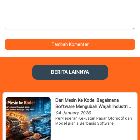
Tambah Komentar
BERITA LAINNYA
Dari Mesin Ke Kode: Bagaimana
Software Mengubah Wajah Industri
Otomotif Dan Daya Saing Pasar
04 January 2026
Pergeseran Kekuatan Pasar Otomotif dan
Model Bisnis Berbasis Software