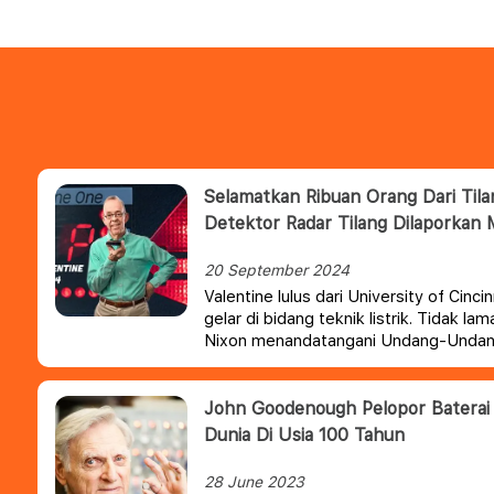
Selamatkan Ribuan Orang Dari Til
Detektor Radar Tilang Dilaporkan 
20 September 2024
Valentine lulus dari University of Cin
gelar di bidang teknik listrik. Tidak lam
Nixon menandatangani Undang-Undang
Raya Darurat, yang menetapkan bat
nasional sebesar 85 km/jam. Peratur
yang berkendara diatas batas kecepata
John Goodenough Pelopor Baterai 
oleh polisi.
Dunia Di Usia 100 Tahun
28 June 2023