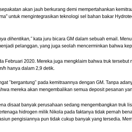
akatan akan jauh berkurang demi mempertahankan kemitraan 
” untuk mengintegrasikan teknologi sel bahan bakar Hydrotech
a dihentikan," 
kata juru bicara GM dalam sebuah email. Menuru
menjadi pelanggan, yang juga seolah mencerminkan bahwa kep
a Februari 2020. Mereka juga mengklaim bahwa truk tersebut 
m/h hanya dalam 2,9 detik.
at "bergantung" pada kemitraannya dengan GM. Tanpa adanya 
bahwa mereka akan mengembalikan semua deposit pesanan yan
na disaat banyak perusahaan sedang mengembangkan truk listri
tenaga hidrogen milik Nikola pada faktanya tidak pernah benar-
stasiun pengisiannya pun tidak cukup banyak yang tersedia. Mem