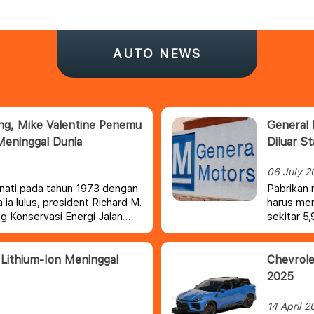
AUTO NEWS
ang, Mike Valentine Penemu
General 
Meninggal Dunia
Diluar S
06 July 2
cinnati pada tahun 1973 dengan
Pabrikan 
a ia lulus, president Richard M.
harus mem
 Konservasi Energi Jalan
sekitar 5
as kecepatan maksimum
an itu membuat pengemudi
n, akan dikenai sanksi tilang
Lithium-Ion Meninggal
Chevrole
2025
14 April 2