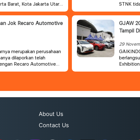
rta Barat, Kota Jakarta Utara
STNK tida
lesaikan rekapitulasi lebih
perpanja
aan Jok Recaro Automotive
GJAW 202
Tampil D
29 Novem
abarnya merupakan perusahaan
GAIKINDO
anya dilaporkan telah
berlangsu
 dengan Recaro Automotive
Exhibitio
ebut dan memulai kembali
About Us
Contact Us