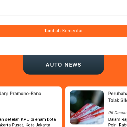
Tambah Komentar
AUTO NEWS
Janji Pramono-Rano
Perubaha
Tolak S
06 Decem
kan setelah KPU di enam kota
Dalam Rap
akarta Pusat, Kota Jakarta
Polri, Ra