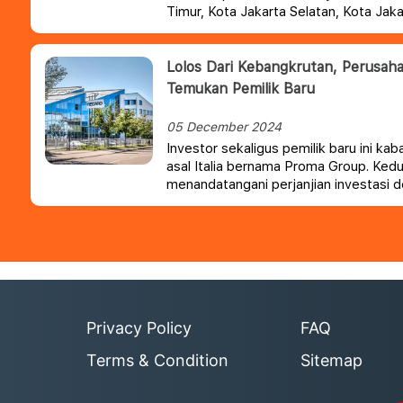
Timur, Kota Jakarta Selatan, Kota Jaka
dan Kabupaten Kepulauan Seribu menye
dulu.
Lolos Dari Kebangkrutan, Perusah
Temukan Pemilik Baru
05 December 2024
Investor sekaligus pemilik baru ini k
asal Italia bernama Proma Group. Kedu
menandatangani perjanjian investasi
untuk mengambil alih perusahaan ters
produksi pada awal tahun depan.
Privacy Policy
FAQ
Terms & Condition
Sitemap