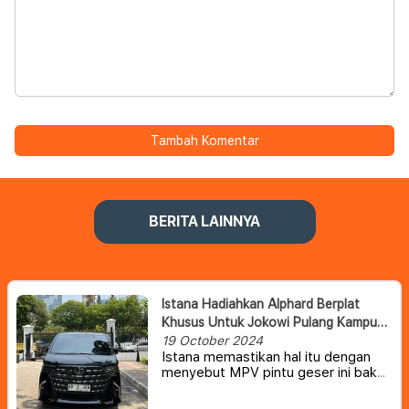
Tambah Komentar
BERITA LAINNYA
Istana Hadiahkan Alphard Berplat
Khusus Untuk Jokowi Pulang Kampung
Ke Solo
19 October 2024
Istana memastikan hal itu dengan
menyebut MPV pintu geser ini bakal
menemani Jokowi pulang kampung
ke Solo.
"Iya [Alphard hitam plat AD