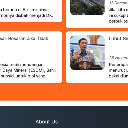
12 Decem
a berada di Bali, misalnya
Jika kita
 nomornya diubah menjadi DK.
ini cukup 
perbukita
sar-Besaran Jika Tidak
Luhut Se
28 Novem
onesia telah mendengar
Penerapan
 Daya Mineral (ESDM), Bahlil
menurut u
ubsidi untuk ojol yang
bakal diu
 tetap akan memantau
Dewan Ek
About Us