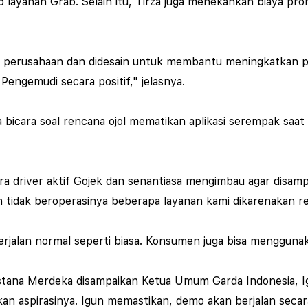
p layanan Grab.
Selain itu, Tirza juga menekankan biaya pr
ri perusahaan dan didesain untuk membantu meningkatkan p
engemudi secara positif," jelasnya.
a bicara soal rencana ojol mematikan aplikasi serempak saat
a driver aktif Gojek dan senantiasa mengimbau agar disampaik
dak beroperasinya beberapa layanan kami dikarenakan renc
jalan normal seperti biasa. Konsumen juga bisa menggunaka
 Istana Merdeka disampaikan Ketua Umum Garda Indonesia, 
an aspirasinya.
Igun memastikan, demo akan berjalan secar