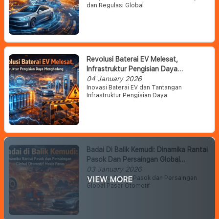
dan Regulasi Global
Revolusi Baterai EV Melesat,
Infrastruktur Pengisian Daya
Menghadang
04 January 2026
Inovasi Baterai EV dan Tantangan
Infrastruktur Pengisian Daya
Badai Di Balik Kemudi: Dinamika Rantai
Pasok Dan Persaingan Global
Otomotif Makin Panas
03 January 2026
Dinamika Rantai Pasok dan Persaingan
VIEW MORE
Global Pasar Otomotif