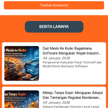
Tambah Komentar
BERITA LAINNYA
Dari Mesin Ke Kode: Bagaimana
Software Mengubah Wajah Industri
Otomotif Dan Daya Saing Pasar
04 January 2026
Pergeseran Kekuatan Pasar Otomotif dan
Model Bisnis Berbasis Software
Melaju Tanpa Sopir: Mengupas Adopsi
Dan Tantangan Regulasi Kendaraan
Otonom Level Lanjut
04 January 2026
Adopsi Kendaraan Otonom Level Lanjut