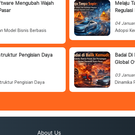
oftware Mengubah Wajah
Melaju T
Pasar
Regulasi
04 Janua
n Model Bisnis Berbasis
Adopsi Ke
struktur Pengisian Daya
Badai Di
Global O
03 Janua
truktur Pengisian Daya
Dinamika 
About Us